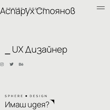
Аспарух Стоянов
⎯ UX Дизайнер
Имаш идея?