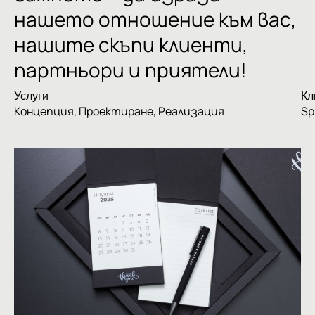
нашето
отношение
към
вас,
нашите
скъпи
клиенти,
партньори
и
приятели!
Услуги
Кл
Концепция
,
Проектиране
,
Реализация
Sp