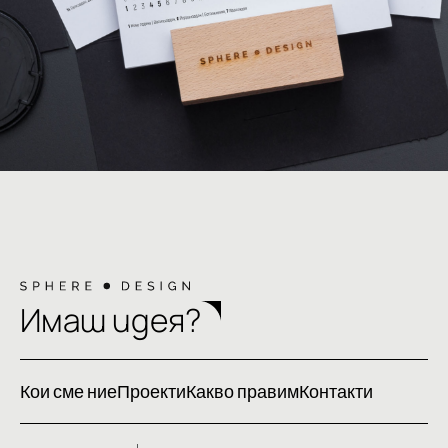
Имаш идея?
Кои сме ние
Проекти
Какво правим
Контакти