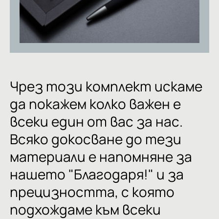
Чрез
този
комплект
искаме
да
покажем
колко
важен
е
всеки
един
от
вас
за
нас.
Всяко
докосване
до
тези
материали
е
напомняне
за
нашето
"Благодаря!"
и
за
прецизността,
с
която
подхождаме
към
всеки