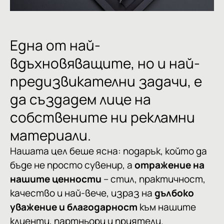
Една
от
най-
вдъхновяващите,
но
и
най-
предизвикателни
задачи,
е
да
създадем
лице
на
собствените
ни
рекламни
материали.
Нашата цел беше ясна: подарък, който да
бъде не просто сувенир, а
отражение на
нашите ценности
– стил, практичност,
качество и най-вече, израз на
дълбоко
уважение и благодарност
към нашите
клиенти, партньори и приятели.