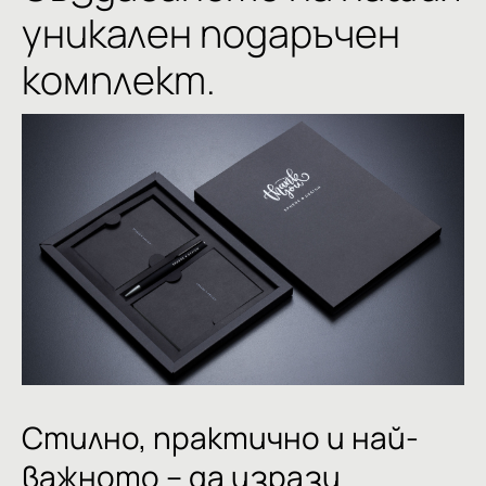
уникален подаръчен
комплект.
Стилнo,
практичнo
и
най-
важното
–
да
изрази