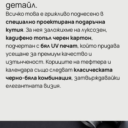
детайл.
Всичко това е грижливо поднесено в
специално проектирана подаръчна
кутия
. За нея заложихме на луксозен,
кадифено топъл черен картон
,
подчертан с
бял UV печат
, който придава
усещане за премиум качество и
изтънченост. Кориците на тефтера и
календара също следват
класическата
черно-бяла комбинация
, затвърждавайки
елегантната визия.