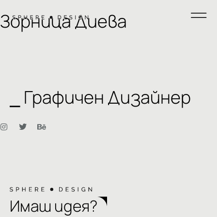
Зорница Диева
⎯ Графичен Дизайнер
Имаш идея?